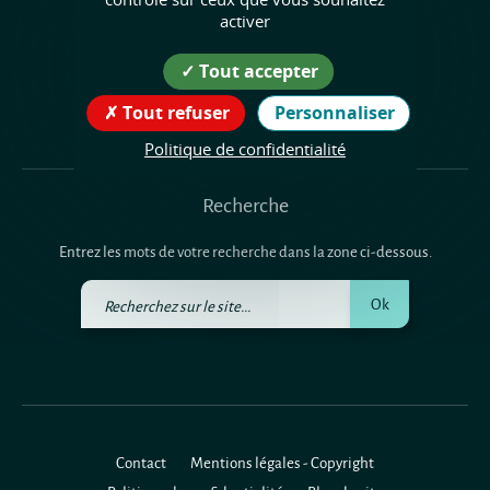
tél : 04 76 07 04 28
activer
Suivez nous !
Tout accepter
Tout refuser
Personnaliser
Politique de confidentialité
Recherche
Entrez les mots de votre recherche dans la zone ci-dessous.
Recherchez
Ok
sur
le
site
Contact
Mentions légales - Copyright