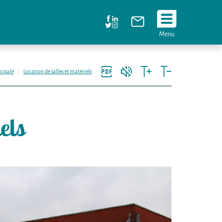
Suivez
Menu
nous
!
cipale
Location de salles et matériels
els