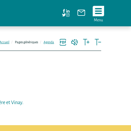
Suivez
Menu
nous
!
Accueil
Pages génériques
Agenda
re et Vinay.