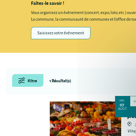
Faîtes-le savoir !
Vous organisez un évènement (concert, expo, loto, etc.) ouv
La commune, la communauté de communes et l'office de touris
Saisissez votre évènement
1 Résultat(s)
Filtre
ven.
07
Mar
AOÛT
pro
Vina