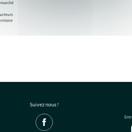
t marché
ucteurs
rritoire
Suivez nous !
Entr