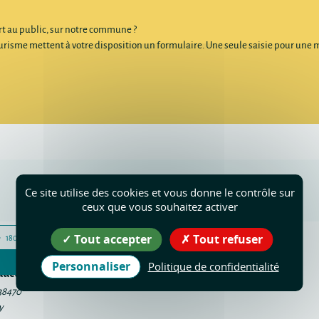
ert au public, sur notre commune ?
me mettent à votre disposition un formulaire. Une seule saisie pour une multi-
Ce site utilise des cookies et vous donne le contrôle sur
ceux que vous souhaitez activer
Tout accepter
Tout refuser
180 DATES
ché de
Personnaliser
Politique de confidentialité
ducteurs
38470
y