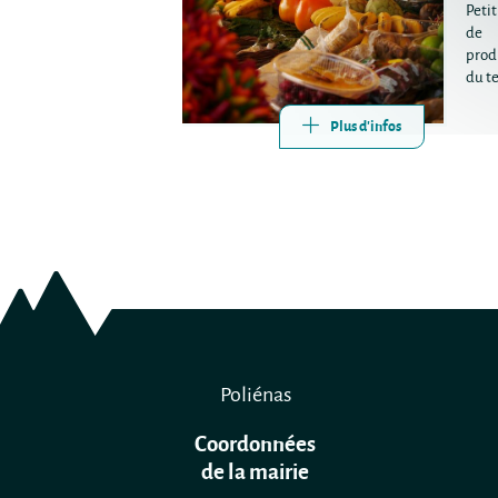
Peti
de
prod
du te
Plus d'infos
Poliénas
Coordonnées
de la mairie