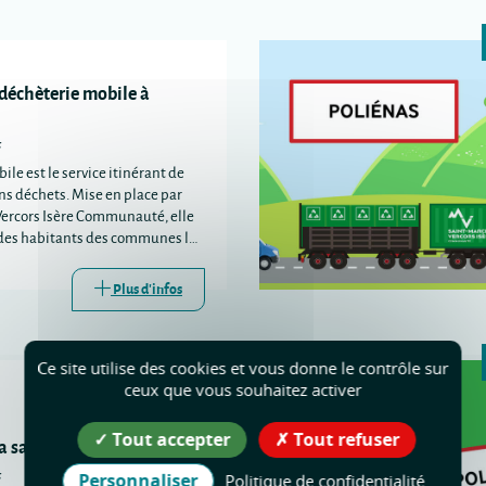
 déchèterie mobile à
s
ile est le service itinérant de
ins déchets. Mise en place par
Vercors Isère Communauté, elle
e des habitants des communes les
s trois déchèteries
s.
Plus d'infos
Ce site utilise des cookies et vous donne le contrôle sur
ceux que vous souhaitez activer
Tout accepter
Tout refuser
la santé à Poliénas
s
Personnaliser
Politique de confidentialité