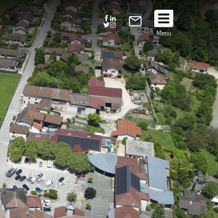
Suivez
Menu
nous
!