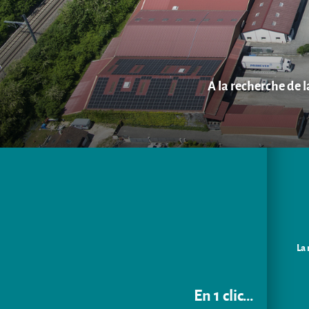
A la recherche de 
La 
En 1 clic...