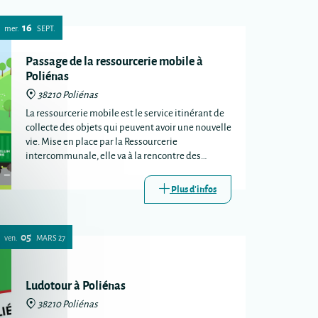
16
mer.
SEPT.
Passage de la ressourcerie mobile à
Poliénas
38210 Poliénas
La ressourcerie mobile est le service itinérant de
collecte des objets qui peuvent avoir une nouvelle
vie. Mise en place par la Ressourcerie
intercommunale, elle va à la rencontre des
habitants lors de certains passages de la
déchèterie mobile.
Plus d'infos
05
ven.
MARS
27
Ludotour à Poliénas
38210 Poliénas