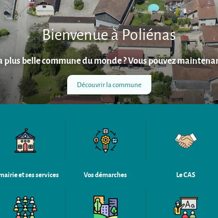
Bienvenue à Poliénas
la plus belle commune du monde ? Vous pouvez maintenan
Découvrir la commune
mairie et ses services
Vos démarches
Le CAS