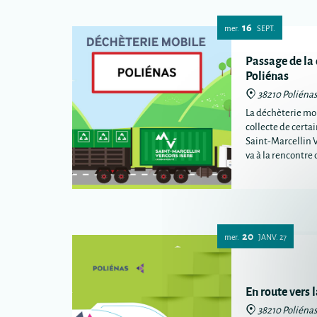
16
mer.
SEPT.
Passage de la
Poliénas
38210 Poliéna
La déchèterie mob
collecte de certa
Saint-Marcellin 
va à la rencontr
plus éloignées de
intercommunale
20
mer.
JANV.
27
En route vers 
38210 Poliéna