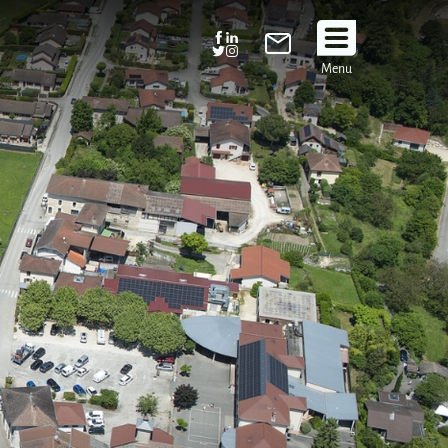
Suivez
Menu
nous
!