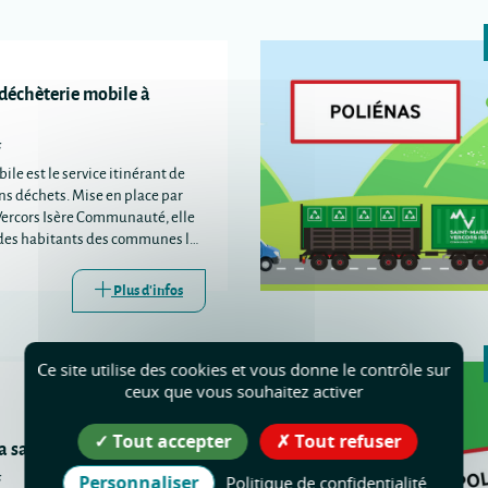
 déchèterie mobile à
s
ile est le service itinérant de
ins déchets. Mise en place par
Vercors Isère Communauté, elle
e des habitants des communes les
s trois déchèteries
s.
Plus d'infos
Ce site utilise des cookies et vous donne le contrôle sur
ceux que vous souhaitez activer
Tout accepter
Tout refuser
la santé à Poliénas
s
Personnaliser
Politique de confidentialité