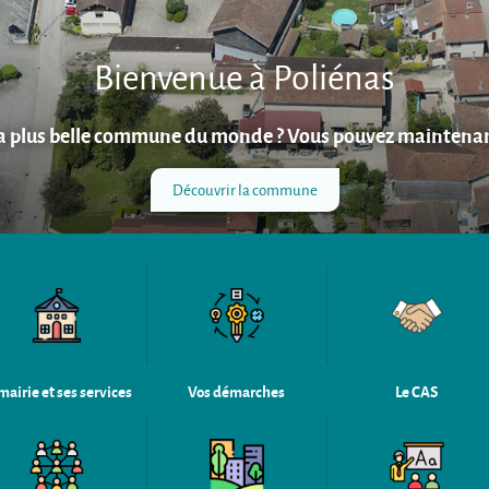
Bienvenue à Poliénas
la plus belle commune du monde ? Vous pouvez maintenan
Découvrir la commune
mairie et ses services
Vos démarches
Le CAS