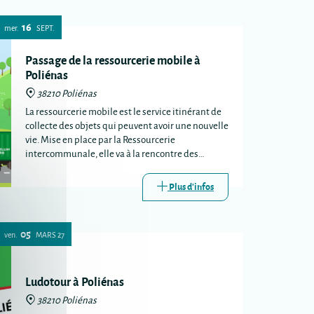
16
mer.
SEPT.
Passage de la ressourcerie mobile à
Poliénas
38210 Poliénas
La ressourcerie mobile est le service itinérant de
collecte des objets qui peuvent avoir une nouvelle
vie. Mise en place par la Ressourcerie
intercommunale, elle va à la rencontre des
habitants lors de certains passages de la
déchèterie mobile.
Plus d'infos
05
ven.
MARS
27
Ludotour à Poliénas
38210 Poliénas