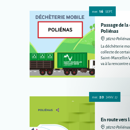
16
mer.
SEPT.
Passage de la
Poliénas
38210 Poliéna
La déchèterie mob
collecte de certa
Saint-Marcellin 
va à la rencontr
plus éloignées de
intercommunale
20
mer.
JANV.
27
En route vers 
38210 Poliéna