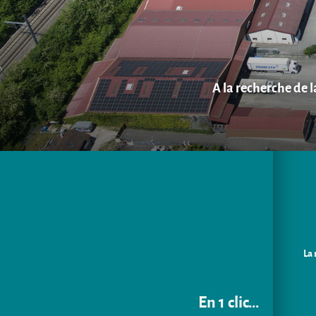
A la recherche de 
La 
En 1 clic...