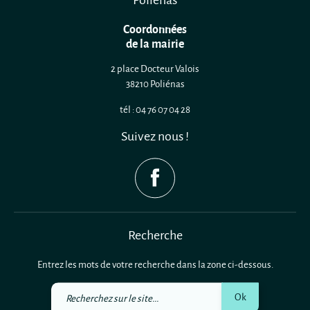
Coordonnées
de la mairie
2 place Docteur Valois
38210 Poliénas
tél : 04 76 07 04 28
Suivez nous !
Recherche
Entrez les mots de votre recherche dans la zone ci-dessous.
Recherchez
Ok
sur