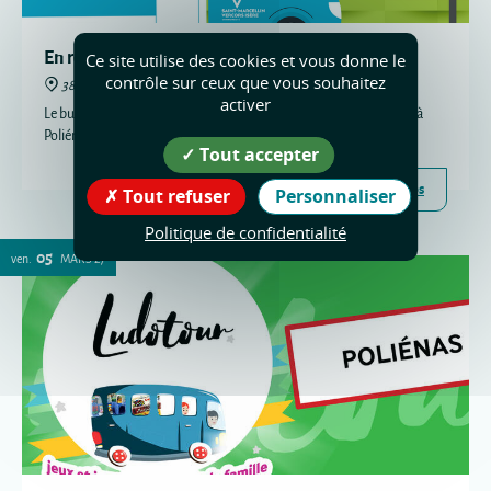
En route vers la santé à Poliénas
Ce site utilise des cookies et vous donne le
contrôle sur ceux que vous souhaitez
38210 Poliénas
activer
Le bus d'écoute et d'information sur les droits et la santé fait escale à
Poliénas
Tout accepter
Plus d'infos
Tout refuser
Personnaliser
Politique de confidentialité
05
ven.
MARS
27