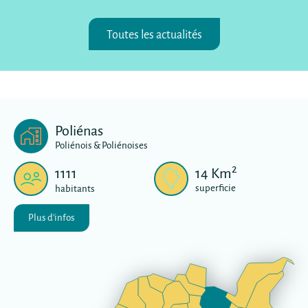
Toutes les actualités
Poliénas
Poliénois & Poliénoises
2
1111
14
Km
superficie
habitants
Plus d'infos