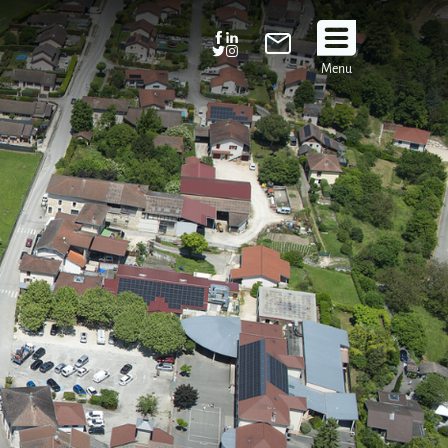
Suivez
Menu
nous
!