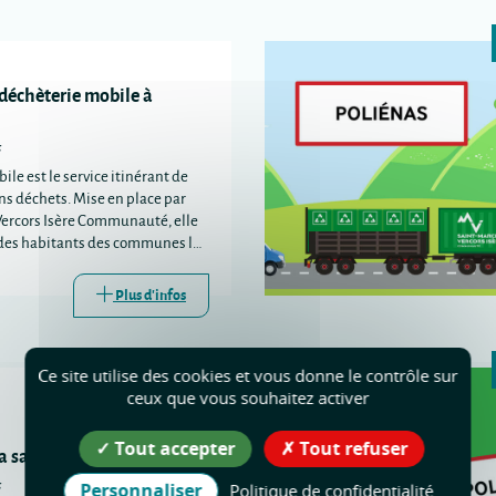
 déchèterie mobile à
s
ile est le service itinérant de
ins déchets. Mise en place par
Vercors Isère Communauté, elle
e des habitants des communes les
s trois déchèteries
s.
Plus d'infos
Ce site utilise des cookies et vous donne le contrôle sur
ceux que vous souhaitez activer
Tout accepter
Tout refuser
la santé à Poliénas
s
Personnaliser
Politique de confidentialité