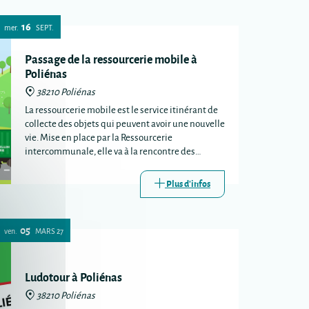
16
mer.
SEPT.
Passage de la ressourcerie mobile à
Poliénas
38210 Poliénas
La ressourcerie mobile est le service itinérant de
collecte des objets qui peuvent avoir une nouvelle
vie. Mise en place par la Ressourcerie
intercommunale, elle va à la rencontre des
habitants lors de certains passages de la
déchèterie mobile.
Plus d'infos
05
ven.
MARS
27
Ludotour à Poliénas
38210 Poliénas