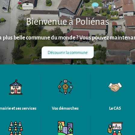
Bienvenue à Poliénas
la plus belle commune du monde ? Vous pouvez maintenan
Découvrir la commune
mairie et ses services
Vos démarches
Le CAS