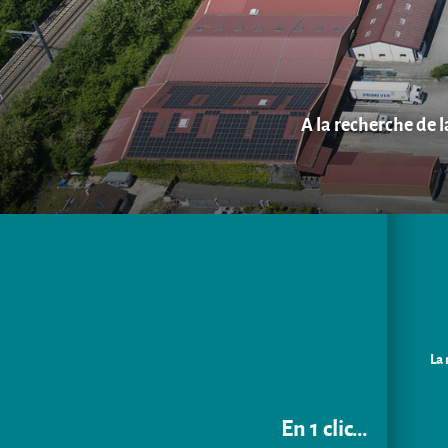
A la recherche de 
La 
En 1 clic...