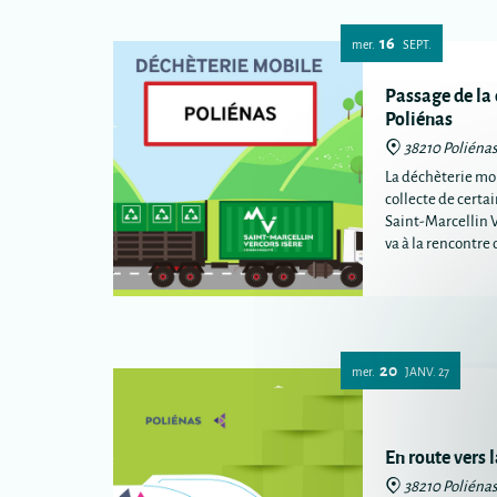
16
mer.
SEPT.
Passage de la
Poliénas
38210 Poliéna
La déchèterie mob
collecte de certa
Saint-Marcellin 
va à la rencontr
plus éloignées de
intercommunale
20
mer.
JANV.
27
En route vers 
38210 Poliéna